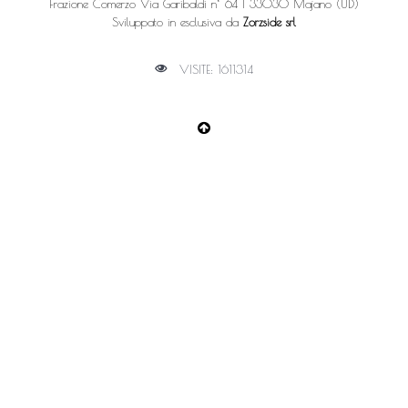
Frazione Comerzo Via Garibaldi n° 64 | 33030 Majano (UD)
Sviluppato in esclusiva da
Zorzside srl
VISITE: 1611314