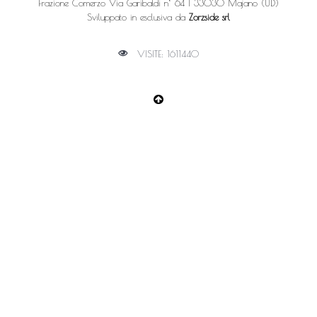
Frazione Comerzo Via Garibaldi n° 64 | 33030 Majano (UD)
Sviluppato in esclusiva da
Zorzside srl
VISITE: 1611440