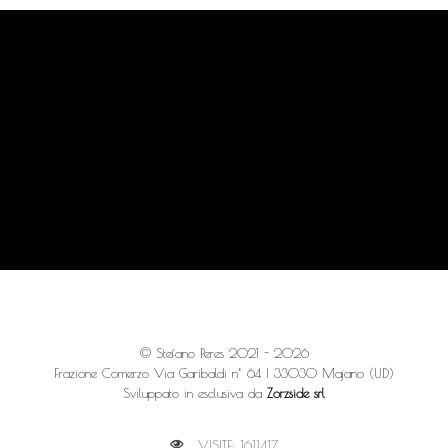
© Stefano Peres 2021 - 2026
Frazione Comerzo Via Garibaldi n° 64 | 33030 Majano (UD)
Sviluppato in esclusiva da
Zorzside srl
VISITE: 1611417