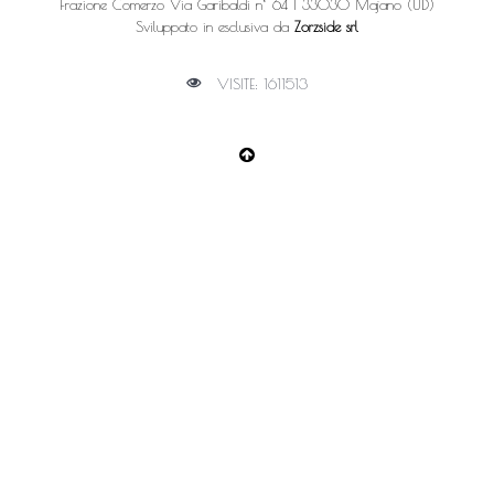
Frazione Comerzo Via Garibaldi n° 64 | 33030 Majano (UD)
Sviluppato in esclusiva da
Zorzside srl
VISITE: 1611513