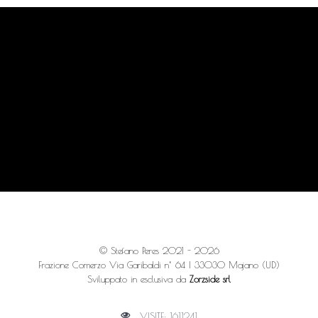
© Stefano Peres 2021 - 2026
Frazione Comerzo Via Garibaldi n° 64 | 33030 Majano (UD)
Sviluppato in esclusiva da
Zorzside srl
VISITE: 1611241