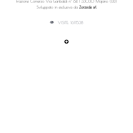
Frazione Comerzo Via Garibaldi n° 64 | 33030 Majano (UD)
Sviluppato in esclusiva da
Zorzside srl
VISITE: 1611538