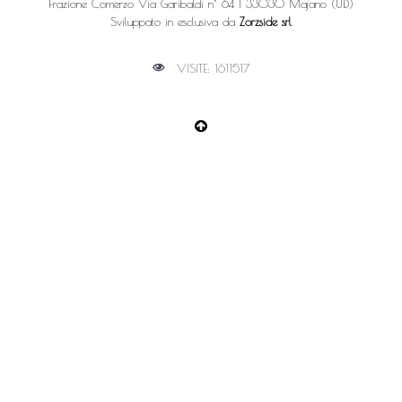
Frazione Comerzo Via Garibaldi n° 64 | 33030 Majano (UD)
Sviluppato in esclusiva da
Zorzside srl
VISITE: 1611517